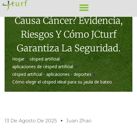
Ir
¿El Césped Artificial
al
Causa Cáncer? Evidencia,
contenido
Riesgos Y Cómo JCturf
Garantiza La Seguridad.
Hogar
»
césped artificial
»
aplicaciones de césped artificial
»
césped artificial - aplicaciones - deportes
»
Cómo elegir el césped ideal para su jaula de bateo
13 De Agosto De 2025
Juan Zhao