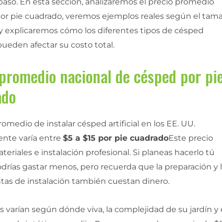
paso. En esta sección, analizaremos el precio promedio
por pie cuadrado, veremos ejemplos reales según el tam
n y explicaremos cómo los diferentes tipos de césped
pueden afectar su costo total.
promedio nacional de césped por pi
ado
romedio de instalar césped artificial en los EE. UU.
nte varía entre
$5 a $15 por pie cuadrado
Este precio
teriales e instalación profesional. Si planeas hacerlo tú
drías gastar menos, pero recuerda que la preparación y 
tas de instalación también cuestan dinero.
s varían según dónde viva, la complejidad de su jardín y 