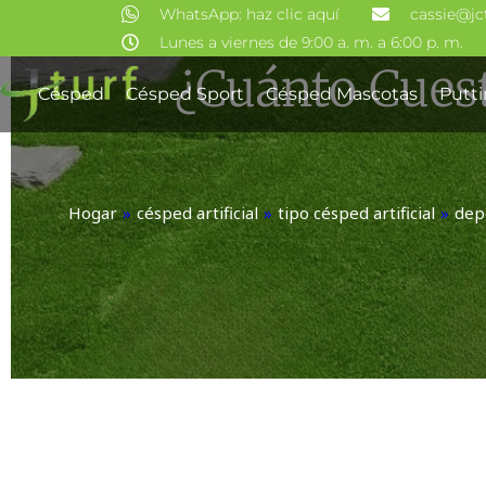
Ir
WhatsApp: haz clic aquí
cassie@jc
al
Lunes a viernes de 9:00 a. m. a 6:00 p. m.
¿Cuánto Cues
contenido
Césped
Césped Sport
Césped Mascotas
Putt
Hogar
»
césped artificial
»
tipo césped artificial
»
depo