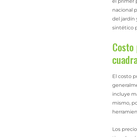
el primer 
nacional 
del jardí
sintético 
Costo 
cuadr
El costo p
generalme
incluye ma
mismo, po
herramien
Los precio