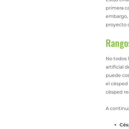
primera ca
embargo, 
proyecto 
Rangos
No todos l
artificial
puede cost
el césped 
césped re
A continu
Cés