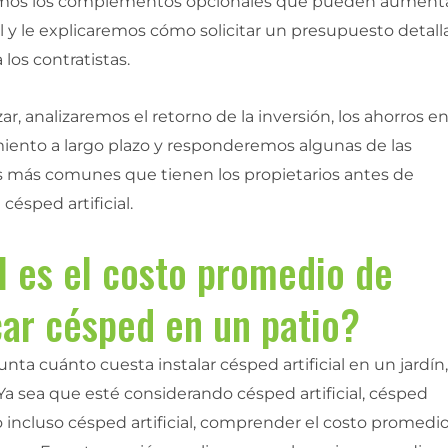
mos los complementos opcionales que pueden aumenta
l y le explicaremos cómo solicitar un presupuesto detal
 los contratistas.
izar, analizaremos el retorno de la inversión, los ahorros e
ento a largo plazo y responderemos algunas de las
 más comunes que tienen los propietarios antes de
 césped artificial.
l es el costo promedio de
car césped en un patio?
unta cuánto cuesta instalar césped artificial en un jardín
 Ya sea que esté considerando césped artificial, césped
o incluso césped artificial, comprender el costo promedi