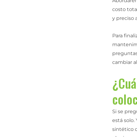
Abordare
costo tota
y preciso a
Para final
mantenimi
preguntas
cambiar al
¿Cuá
colo
Si se preg
está solo.
sintético 