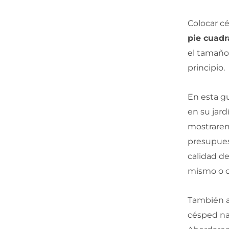
Colocar cé
pie cuad
el tamaño 
principio.
En esta gu
en su jar
mostrarem
presupues
calidad de
mismo o c
También a
césped nat