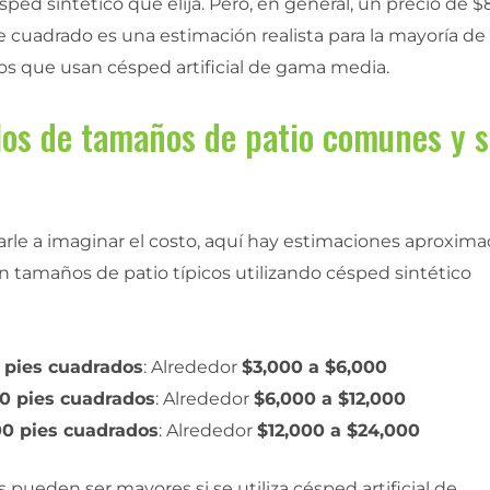
sped sintético que elija. Pero, en general, un precio de $
e cuadrado es una estimación realista para la mayoría de 
ios que usan césped artificial de gama media.
os de tamaños de patio comunes y 
arle a imaginar el costo, aquí hay estimaciones aproxim
n tamaños de patio típicos utilizando césped sintético
 pies cuadrados
: Alrededor
$3,000 a $6,000
00 pies cuadrados
: Alrededor
$6,000 a $12,000
00 pies cuadrados
: Alrededor
$12,000 a $24,000
as pueden ser mayores si se utiliza césped artificial de