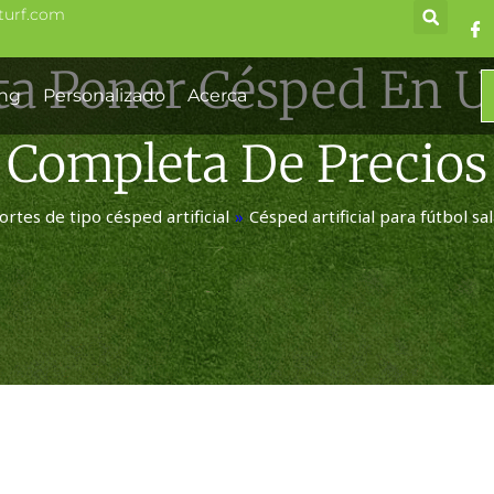
turf.com
ta Poner Césped En Un
ing
Personalizado
Acerca
Completa De Precios
rtes de tipo césped artificial
»
Césped artificial para fútbol sal