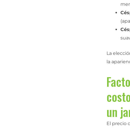
men
Cés
(apa
Cés
suav
La elecci
la aparien
Facto
costo
un ja
El precio 