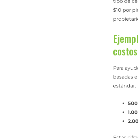
tipo de cé
$10 por pi
propietar
Ejempl
costos
Para ayud
basadas e
estándar:
500
1.0
2.0
Estas cifr