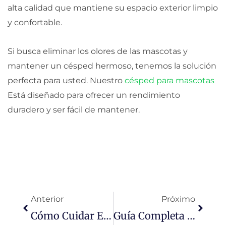
alta calidad que mantiene su espacio exterior limpio
y confortable.
Si busca eliminar los olores de las mascotas y
mantener un césped hermoso, tenemos la solución
perfecta para usted. Nuestro
césped para mascotas
Está diseñado para ofrecer un rendimiento
duradero y ser fácil de mantener.
Ant
Sigui
Anterior
Próximo
Cómo Cuidar El Césped Artificial Con Perros: Consejos Generales, De Invierno, Post-Lluvia Y Bricolaje
Guía Completa De Mantenimiento De Césped Artificial Para El Cuidado A Largo Plazo