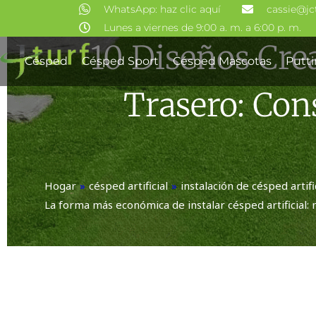
Ir
WhatsApp: haz clic aquí
cassie@jc
al
Lunes a viernes de 9:00 a. m. a 6:00 p. m.
10 Diseños Crea
contenido
Césped
Césped Sport
Césped Mascotas
Putt
Trasero: Con
Hogar
»
césped artificial
»
instalación de césped artifi
La forma más económica de instalar césped artificial: