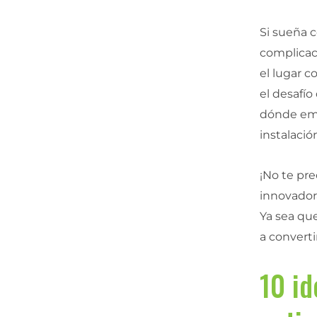
Si sueña c
complicaci
el lugar c
el desafí
dónde emp
instalaci
¡No te pre
innovadora
Ya sea qu
a converti
10 id