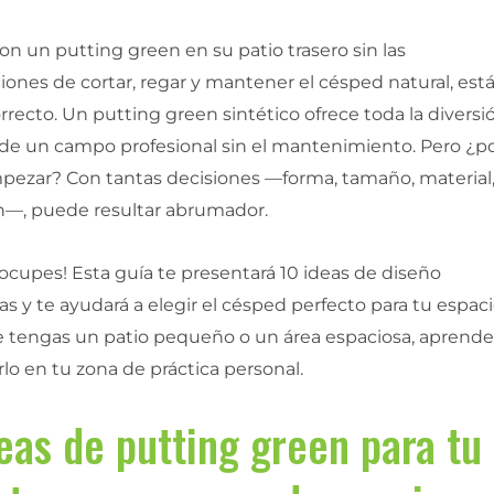
on un putting green en su patio trasero sin las
ones de cortar, regar y mantener el césped natural, est
orrecto. Un putting green sintético ofrece toda la diversi
o de un campo profesional sin el mantenimiento. Pero ¿p
ezar? Con tantas decisiones —forma, tamaño, material
ón—, puede resultar abrumador.
ocupes! Esta guía te presentará 10 ideas de diseño
s y te ayudará a elegir el césped perfecto para tu espaci
e tengas un patio pequeño o un área espaciosa, aprende
rlo en tu zona de práctica personal.
eas de putting green para tu