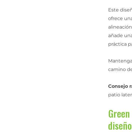
Este diseñ
ofrece una
alineación
añade una
práctica p
Mantenga 
camino de 
Consejo r
patio lat
Green 
diseño