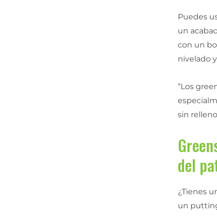
Puedes usa
un acabado
con un bo
nivelado 
“Los gree
especialm
sin relleno
Greens
del pa
¿Tienes un
un puttin