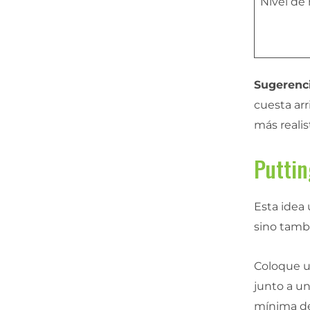
Nivel de 
Sugerenci
cuesta arr
más realis
Puttin
Esta idea 
sino tambi
Coloque u
junto a u
mínima de 