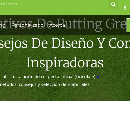
turf.com
tivos De Putting Gree
ing
Personalizado
Acerca
sejos De Diseño Y Co
Inspiradoras
cial
»
Instalación de césped artificial (bricolaje)
»
 métodos, consejos y selección de materiales