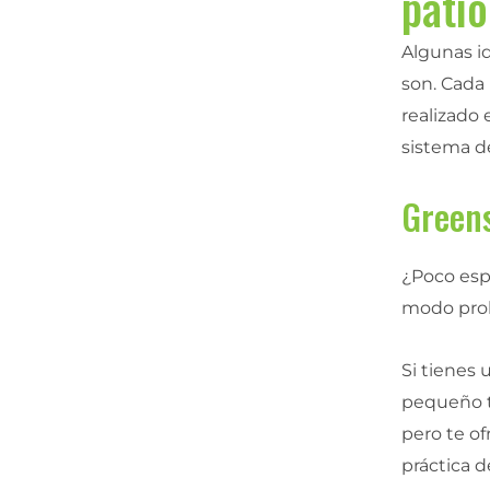
patio
Algunas id
son. Cada
realizado 
sistema d
Greens
¿Poco esp
modo prob
Si tienes 
pequeño t
pero te of
práctica d