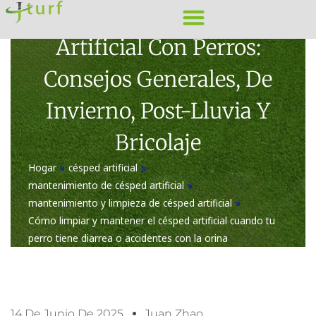
Ir
Cómo Cuidar El Césped
al
Artificial Con Perros:
contenido
Consejos Generales, De
Invierno, Post-Lluvia Y
Bricolaje
Hogar
»
césped artificial
»
mantenimiento de césped artificial
»
mantenimiento y limpieza de césped artificial
»
Cómo limpiar y mantener el césped artificial cuando tu
perro tiene diarrea o accidentes con la orina
14 De Junio De 2025
Juan Zhao