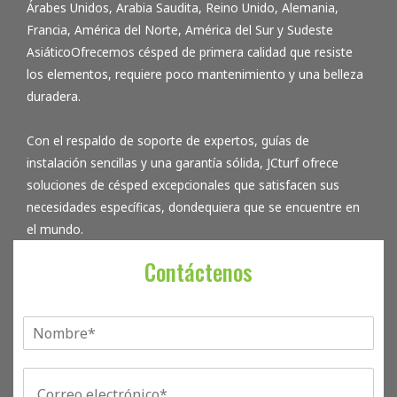
Árabes Unidos
, Arabia Saudita, Reino Unido, Alemania,
Francia, América del Norte, América del Sur y
Sudeste
Asiático
Ofrecemos césped de primera calidad que resiste
los elementos, requiere poco mantenimiento y una belleza
duradera.
Con el respaldo de soporte de expertos, guías de
instalación sencillas y una garantía sólida, JCturf ofrece
soluciones de césped excepcionales que satisfacen sus
necesidades específicas, dondequiera que se encuentre en
el mundo.
Contáctenos
单
行
文
C
本
o
*