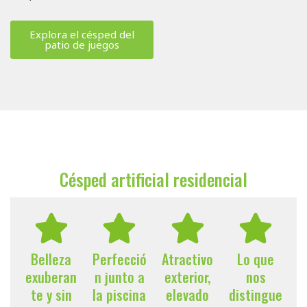
Explora el césped del
patio de juegos
Césped artificial residencial
Belleza
Perfecció
Atractivo
Lo que
exuberan
n junto a
exterior,
nos
te y sin
la piscina
elevado
distingue