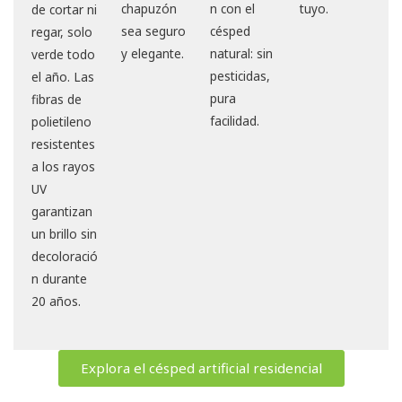
chapuzón
n con el
tuyo.
de cortar ni
sea seguro
césped
regar, solo
y elegante.
natural: sin
verde todo
pesticidas,
el año. Las
pura
fibras de
facilidad.
polietileno
resistentes
a los rayos
UV
garantizan
un brillo sin
decoloració
n durante
20 años.
Explora el césped artificial residencial