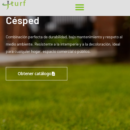
Ir
Hogar
»
Césped
al
Césped
contenido
Combinación perfecta de durabilidad, bajo mantenimiento y respeto al
medio ambiente. Resistente a la intemperie y a la decoloración, ideal
para cualquier hogar, espacio comercial o público.
Obtener catálogo