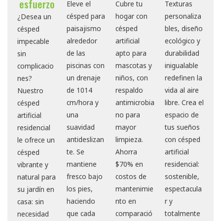
esfuerzo
Eleve el
Cubre tu
Texturas
césped para
hogar con
personaliza
¿Desea un
paisajismo
césped
bles, diseño
césped
alrededor
artificial
ecológico y
impecable
de las
apto para
durabilidad
sin
piscinas con
mascotas y
inigualable
complicacio
un drenaje
niños, con
redefinen la
nes?
de 1014
respaldo
vida al aire
Nuestro
cm/hora y
antimicrobia
libre. Crea el
césped
una
no para
espacio de
artificial
suavidad
mayor
tus sueños
residencial
antideslizan
limpieza.
con césped
le ofrece un
te. Se
Ahorra
artificial
césped
mantiene
$70% en
residencial:
vibrante y
fresco bajo
costos de
sostenible,
natural para
los pies,
mantenimie
espectacula
su jardín en
haciendo
nto en
r y
casa: sin
que cada
comparació
totalmente
necesidad