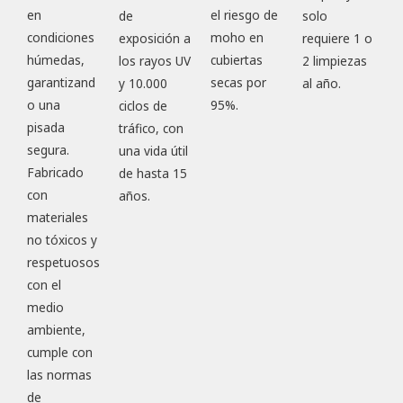
en
el riesgo de
de
solo
condiciones
moho en
exposición a
requiere 1 o
húmedas,
cubiertas
los rayos UV
2 limpiezas
garantizand
secas por
y 10.000
al año.
o una
95%.
ciclos de
pisada
tráfico, con
segura.
una vida útil
Fabricado
de hasta 15
con
años.
materiales
no tóxicos y
respetuosos
con el
medio
ambiente,
cumple con
las normas
de