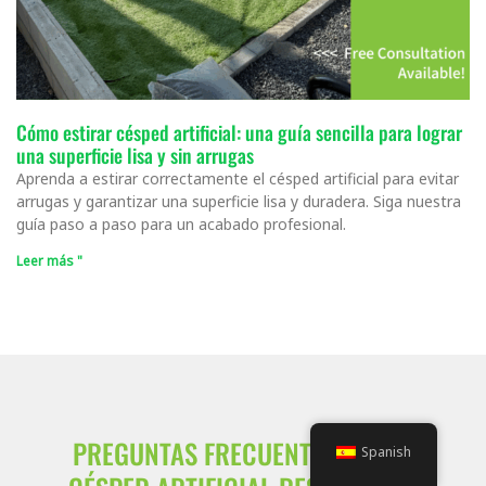
Cómo estirar césped artificial: una guía sencilla para lograr
una superficie lisa y sin arrugas
Aprenda a estirar correctamente el césped artificial para evitar
arrugas y garantizar una superficie lisa y duradera. Siga nuestra
guía paso a paso para un acabado profesional.
Leer más "
PREGUNTAS FRECUENTES SOBRE
Spanish