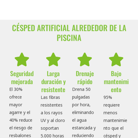
CÉSPED ARTIFICIAL ALREDEDOR DE LA
PISCINA
Seguridad
Larga
Drenaje
Bajo
mejorada
duración y
rápido
mantenimi
resistente
ento
El 30%
Drena 50
ofrece
pulgadas
Las fibras
95%
mayor
por hora,
resistentes
requiere
agarre y el
eliminando
a los rayos
menos
40% reduce
el agua
UV y al cloro
mantenimie
el riesgo de
estancada y
soportan
nto que el
resbalones
reduciendo
5.000 horas
césped y