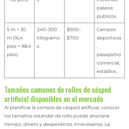
paseos
públicos
5 m × 30
240–300
$500–
Campos
m (16,4
kilogramo
$700
deportivos
pies × 98,4
s
,
pies)
paisajismo
comercial,
estadios.
Tamaños comunes de rollos de césped
artificial disponibles en el mercado
Al planificar la compra de césped artificial, conocer
los tamaños estándar de rollo puede ahorrarle
tiempo, dinero y desperdicios innecesarios. La