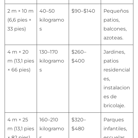
2 m × 10 m
40–50
$90–$140
Pequeños
(6,6 pies ×
kilogramo
patios,
33 pies)
s
balcones,
azoteas.
4 m × 20
130–170
$260–
Jardines,
m (13,1 pies
kilogramo
$400
patios
× 66 pies)
s
residencial
es,
instalacion
es de
bricolaje.
4 m × 25
160–210
$320–
Parques
m (13,1 pies
kilogramo
$480
infantiles,
× 82 pies)
s
escuelas,