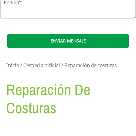
P
u
t
n
e
n
r
o
d
t
ó
i
a
n
d
r
i
o
a
c
*
r
o
ENVIAR MENSAJE
c
*
h
i
v
Inicio
/
Césped artificial
/ Reparación de costuras
o
s
Reparación De
Costuras